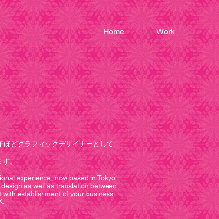
Home
Work
Ab
年ほどグラフィックデザイナーとして
ます。
tional experience, now based in Tokyo.
design as well as translation between
t with establishment of your business
K.