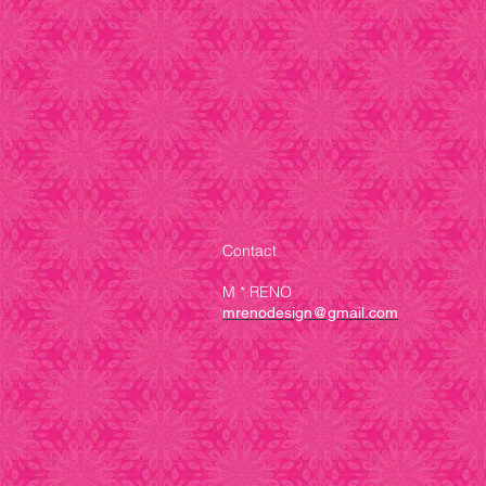
Contact
M * RENO
mrenodesign@gmail.com